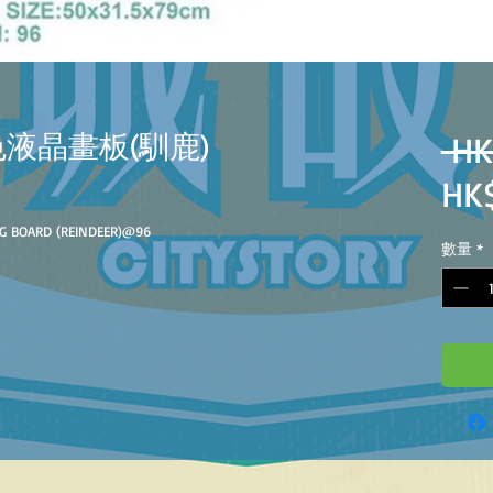
寸彩色液晶畫板(馴鹿)
 HK
HK
G BOARD (REINDEER)
@
96
數量
*