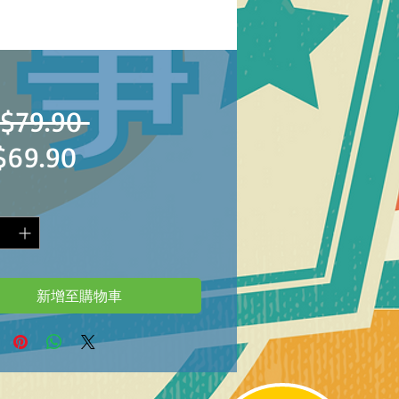
一
$79.90 
促
$69.90
般
銷
價
價
格
格
新增至購物車