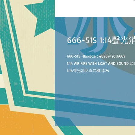
666-51S 1:14
666-51S
B
arcode :
4896749516669
1:14 AIR FIRE WITH LIGHT AND SOUND
@
1:14聲光消防直昇機
@
24