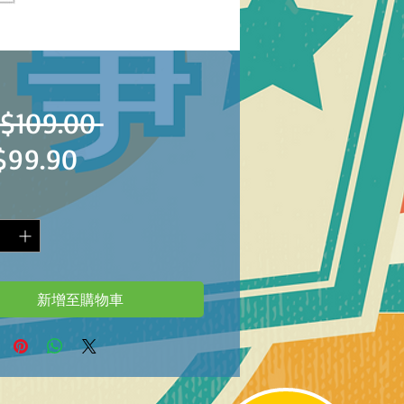
一
$109.00 
促
$99.90
般
銷
價
價
格
格
新增至購物車