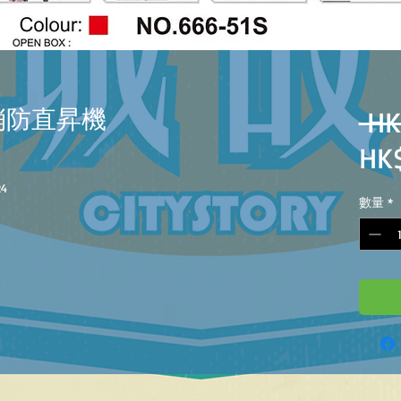
聲光消防直昇機
 HK
HK
24
數量
*