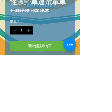
性越野車連電單車
一
促
 HK$189.00 
HK$169.00
般
銷
價
價
數量
*
格
格
新增至購物車
666-90P
B
arcode :
4896749666906
1:12 PICKUPS AND MOTORCYCLE WITH LIGHT
AND SOUND
@
18
1:12聲光慣性越野車連電單車
@
18