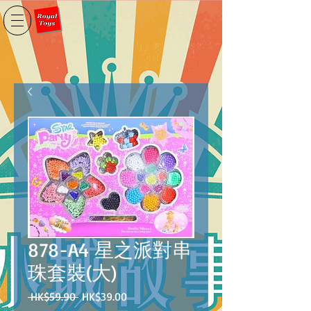
878-A4 星之派對串
珠套裝(大)
一
促
 HK$59.90 
HK$39.00