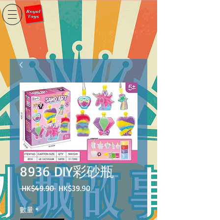
8936 DIY彩砂瓶
一
促
 HK$49.90 
HK$39.90
般
銷
價
價
數量
*