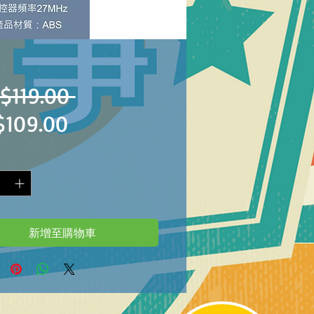
一
$119.00 
促
$109.00
般
銷
價
價
格
格
新增至購物車