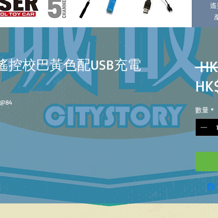
2 燈光遙控校巴黃色配USB充電
 HK
HK
W@
84
數量
*