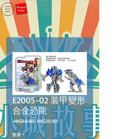
E2005-02 装甲變形
合金恐龍
一
促
 HK$49.90 
HK$39.90
般
銷
價
價
數量
*