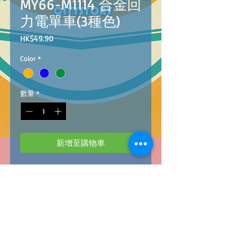
MY66-M1114 合金回
力電單車(3種色)
價
HK$49.90
格
Color
*
數量
*
新增至購物車
B
arcode :
4986710062025
Diecast pull back action motorcycles(3
colors)
合金回力電單車
(橙藍綠3
種色
)