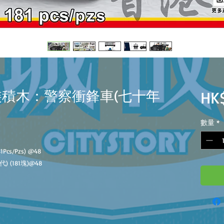
拼裝積木：警察衝鋒車(七十年
HK$
數量
*
81Pcs/Pzs)
@
48
代)
(
181
塊)@
48