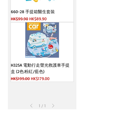
660-28 手提箱醫生套裝
一般價格
促銷價格
HK$99.90
HK$89.90
H325A 電動行走聲光救護車手提
盒 (2色:粉紅/藍色)
一般價格
促銷價格
HK$199.00
HK$179.00
1
/
1