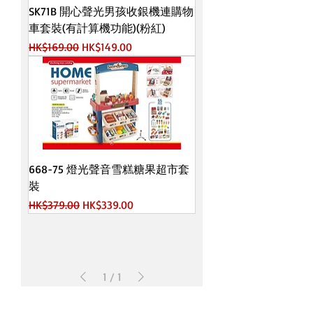
SK71B 開心聲光男孩收銀機連購物
車套裝(有計算機功能)(粉紅)
一般價格
促銷價格
HK$169.00
HK$149.00
668-75 燈光聲音雪糕糖果超市套
裝
一般價格
促銷價格
HK$379.00
HK$339.00
1
/
1