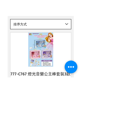
其他
777-C767 燈光音樂公主棒套裝3款
一般價格
促銷價格
HK$79.90
HK$69.90