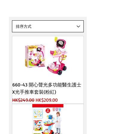
醫生系列
660-43 開心聲光多功能醫生護士
X光手推車套裝(粉紅)
一般價格
促銷價格
HK$249.00
HK$209.00