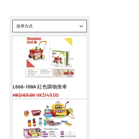
超市系列
L666-108A 紅色購物推車
一般價格
促銷價格
HK$169.00
HK$149.00