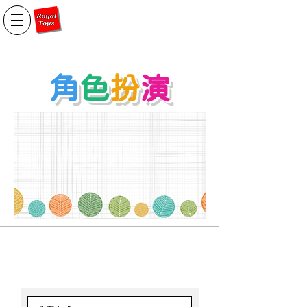
角
色
扮
演
廚具