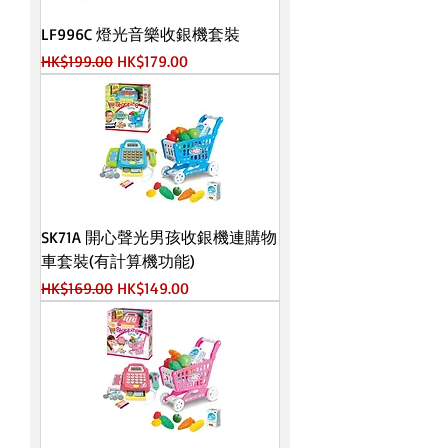
LF996C 燈光音樂收銀機套裝
一般價格
促銷價格
HK$199.00
HK$179.00
SK71A 開心聲光男孩收銀機連購物
車套裝(有計算機功能)
一般價格
促銷價格
HK$169.00
HK$149.00