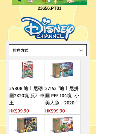
23656.PT01
24808 迪士尼砌
27152 "迪士尼拼
圖2X20塊 反斗車
圖 PFF 104塊 小
王
美人魚 -2020-"
價格
價格
HK$99.90
HK$99.90