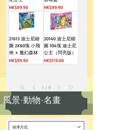
價格
價格
HK$99.90
HK$99.90
21613 迪士尼砌
20140 迪士尼砌
圖 2X60塊 小飛
圖 104塊 迪士尼
俠 + 魔幻森林
公主（閃亮版）
價格
價格
HK$99.90
HK$119.00
1
/
9
風景·動物·名畫