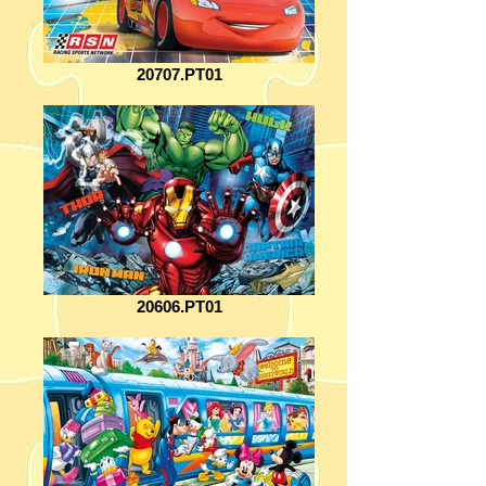
20707.PT01
20606.PT01