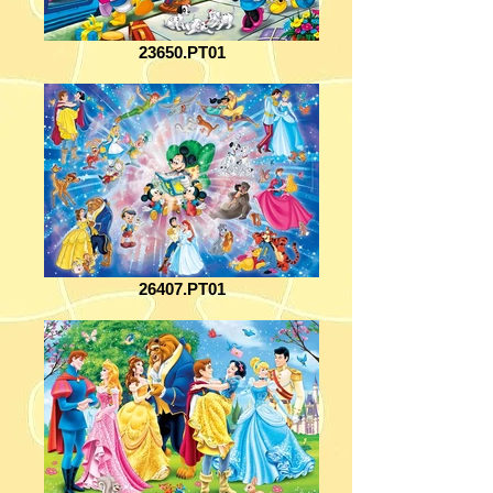
23650.PT01
26407.PT01