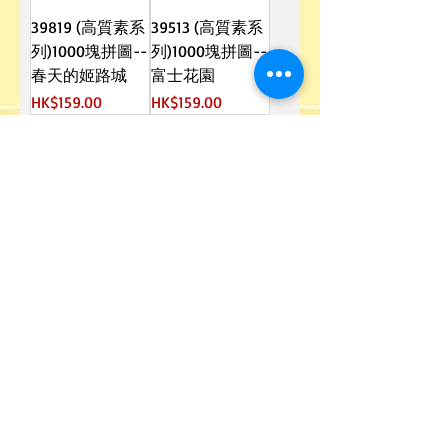
39819 (高質素系
39513 (高質素系
列)1000塊拼圖--
列)1000塊拼圖--
春天的姬路城
富士花園
價格
價格
HK$159.00
HK$159.00
1
/
7
3D 砌圖
我們現在沒有任何商品