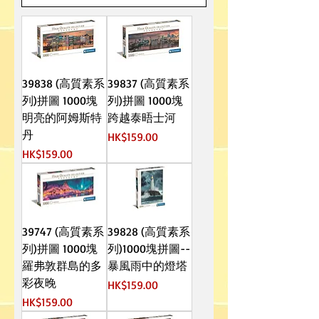
39838 (高質素系
39837 (高質素系
列)拼圖 1000塊
列)拼圖 1000塊
明亮的阿姆斯特
跨越泰晤士河
丹
價格
HK$159.00
價格
HK$159.00
39747 (高質素系
39828 (高質素系
列)拼圖 1000塊
列)1000塊拼圖--
羅弗敦群島的多
暴風雨中的燈塔
彩夜晚
價格
HK$159.00
價格
HK$159.00