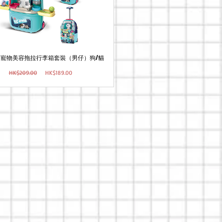
987A 寵物美容拖拉行李箱套裝（男仔）狗/貓
一
促
HK$209.00
HK$189.00
般
銷
價
價
格
格