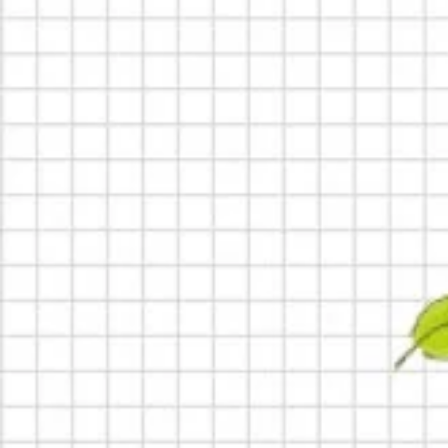
小城故事拼裝積木
娃娃,公仔