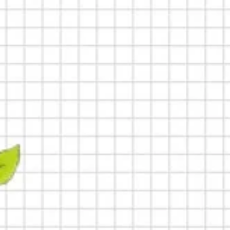
角色扮演
幼兒玩具
Royabe
​毛絨公仔
益智學習玩具