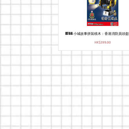
RT66 小城故事拼裝積木：香港消防員頭盔(6
價
HK$399.00
格