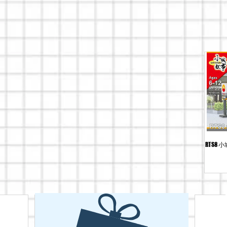
暢銷商品
拼裝積木
RTS8