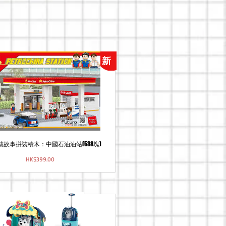
新
 小城故事拼裝積木：中國石油油站(538塊)
價
HK$399.00
格