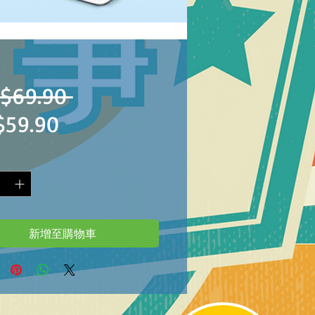
一
$69.90 
促
$59.90
般
銷
價
價
格
格
新增至購物車