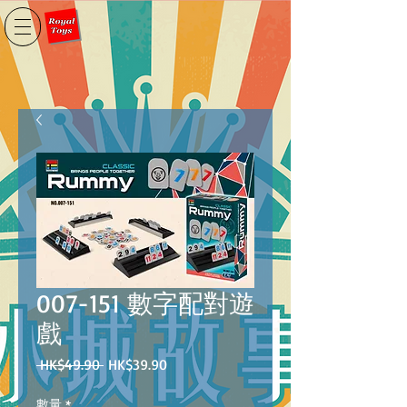
007-151 數字配對遊
戲
一
促
 HK$49.90 
HK$39.90
般
銷
價
價
數量
*