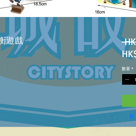
平衡遊戲
 HK
HK
數量
*