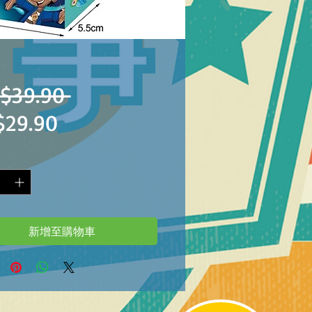
一
$39.90 
促
$29.90
般
銷
價
價
格
格
新增至購物車