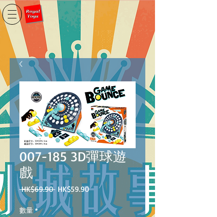
007-185 3D彈球遊
戲
一
促
 HK$69.90 
HK$59.90
般
銷
價
價
數量
*