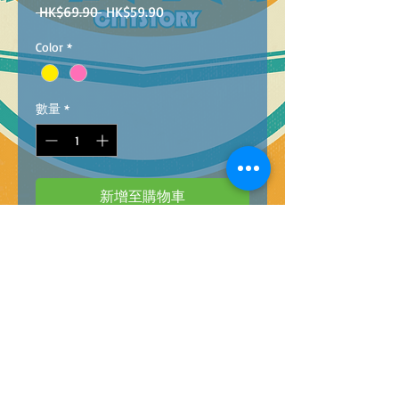
一
促
 HK$69.90 
HK$59.90
般
銷
Color
*
價
價
格
格
數量
*
新增至購物車
009-2162
B
arcode
:
4896749921623
COLOUR GRAFFITI DRAWING TABLE
@
60
彩色磁性畫板桌2色
@
60