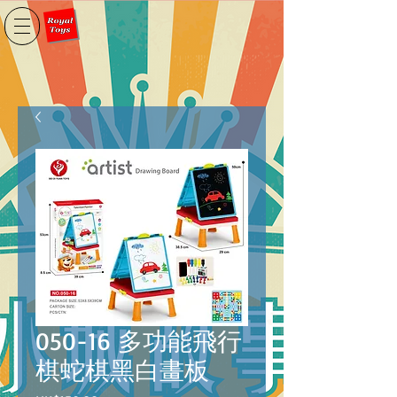
050-16 多功能飛行
棋蛇棋黑白畫板