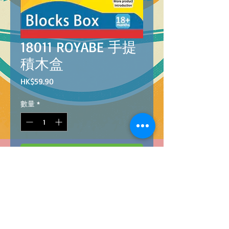
18011 ROYABE 手提
積木盒
價
HK$59.90
格
數量
*
新增至購物車
18011
B
arcode :
4896749180112
ROYABE BLOCKS BOX
ROYABE 手提積木盒