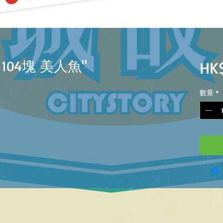
 104塊 美人魚"
HK$
數量
*