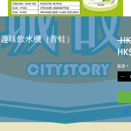
動出水趣味飲水機（青蛙）
 HK
HK
數量
*