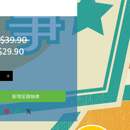
一
$39.90 
促
$29.90
般
銷
價
價
格
格
新增至購物車