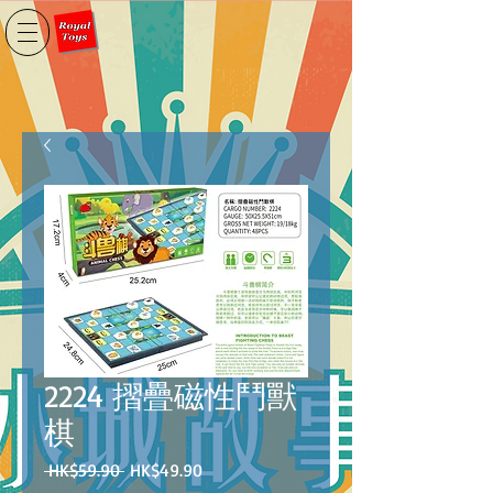
2224 摺疊磁性鬥獸
棋
一
促
 HK$59.90 
HK$49.90