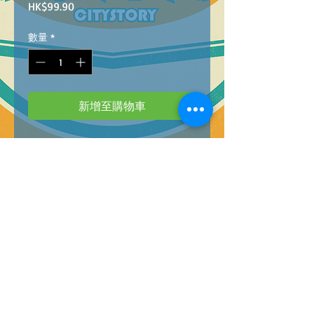
價
HK$99.90
格
數量
*
新增至購物車
8005125257195
PZL 104 1 FROZEN 2
"迪士尼砌圖 104塊 冰雪奇緣 2"