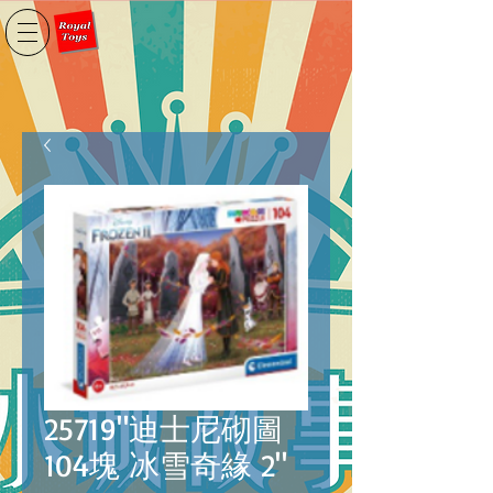
25719"迪士尼砌圖
104塊 冰雪奇緣 2"