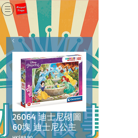
26064 迪士尼砌圖
60塊 迪士尼公主
價
HK$89.90