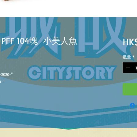
 PFF 104塊 小美人魚
HK
數量
*
-2020-"
-"