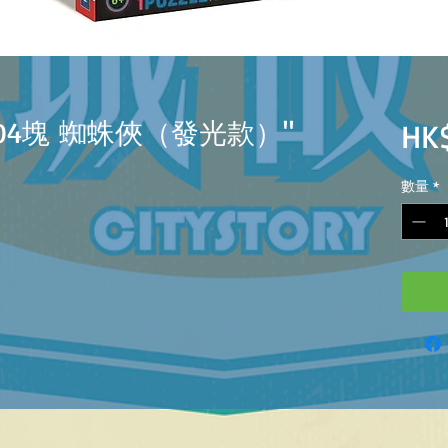
 104塊 蜘蛛俠（發光款）"
HK$
數量
*