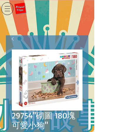
29754"砌圖 180塊
可愛小狗"