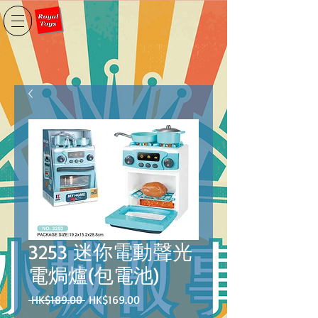
3253 迷你電動聲光
電焗爐(包電池)
一
促
 HK$189.00 
HK$169.00
般
銷