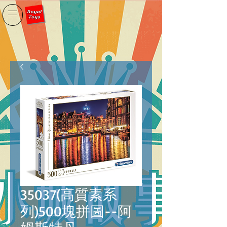
35037(高質素系
列)500塊拼圖--阿