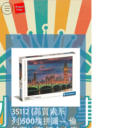
35112 (高質素系
列)500塊拼圖-- 倫