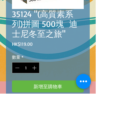
35124 "(高質素系
列)拼圖 500塊 迪
士尼冬至之旅"
價
HK$119.00
格
數量
*
新增至購物車
8005125351244
PZL 500 HQC DISNEY THE ORIENTAL BREAK
"(高質素系列)拼圖 500塊
迪士尼冬至之旅"