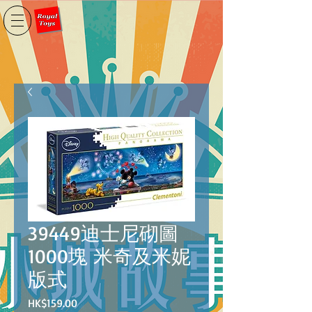
39449迪士尼砌圖
1000塊 米奇及米妮
版式
價
HK$159.00