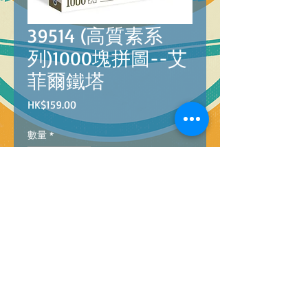
39514 (高質素系
列)1000塊拼圖--艾
菲爾鐵塔
價
HK$159.00
格
數量
*
新增至購物車