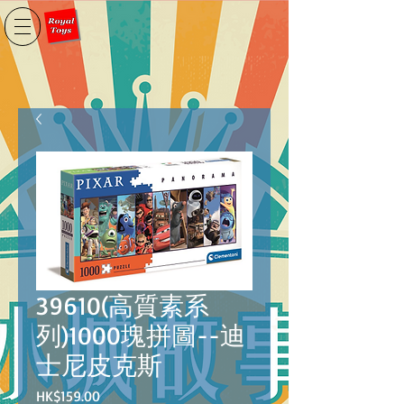
39610(高質素系
列)1000塊拼圖--迪
士尼皮克斯
價
HK$159.00