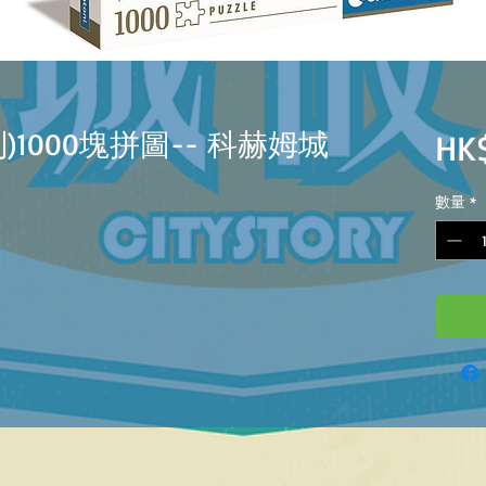
列)1000塊拼圖-- 科赫姆城
HK
數量
*