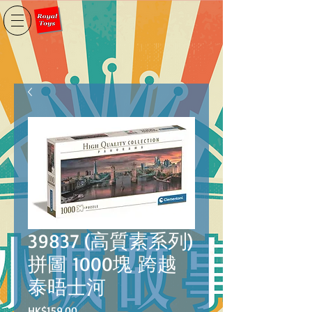
39837 (高質素系列)
拼圖 1000塊 跨越
泰晤士河
價
HK$159.00