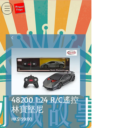
48200 1:24 R/C遙控
林寶堅尼
價
HK$199.00
格