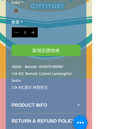
Color
*
數量
*
新增至購物車
48200
Barcode :
6930751306967
1:24 R/C
Remote Control Lamborghini
Sesto
1:24 R/C
遙控 林寶堅尼
PRODUCT INFO
(Grey)
RETURN & REFUND POLICY