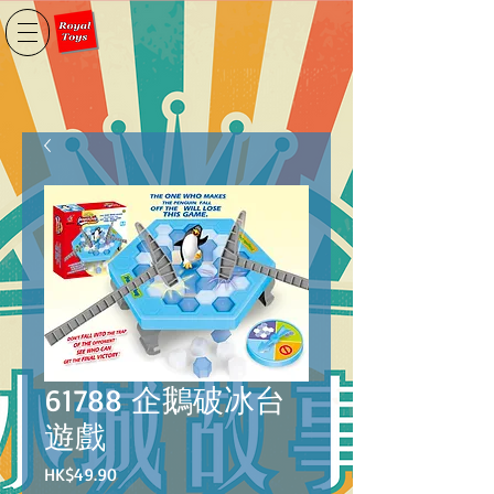
61788 企鵝破冰台
遊戲
價
HK$49.90