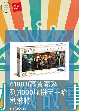
61883(高質素系
列)1000塊拼圖--哈
利波特
價
HK$159.00