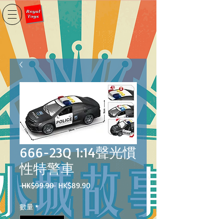
666-23Q 1:14聲光慣
性特警車
一
促
 HK$99.90 
HK$89.90
般
銷
價
價
數量
*
格
格