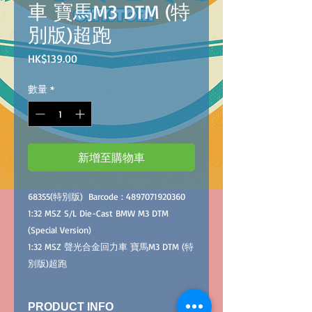
車 寶馬M3 DTM (特
別版)超跑
價
HK$139.00
格
數量
*
新增至購物車
68355(
特別版)
Bar
c
ode :
4897071920360
1:32 MSZ S/L Die-Cast
BMW M3 DTM
(Special Version
)
1:32 MSZ 聲光合金回力車
寶馬
M3 DTM (
特
別版)超跑
PRODUCT INFO