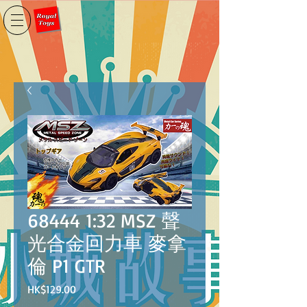
68444 1:32 MSZ 聲
光合金回力車 麥拿
倫 P1 GTR
價
HK$129.00
格