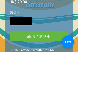
價
HK$129.00
格
數量
*
新增至購物車
68
716
Bar
c
ode
:
4897071929066
1:3
2
MSZ DIE-CAST
LAMBORGHINI HURACAN
STO
24/48
1:3
2
MSZ 聲光合金回力車 林保堅尼STO
24/48