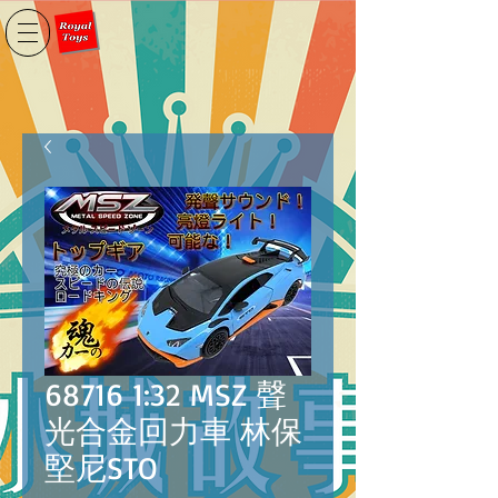
68716 1:32 MSZ 聲
光合金回力車 林保
堅尼STO