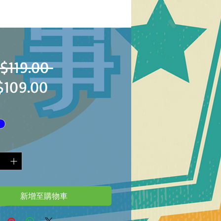
一
$119.00 
促
$109.00
般
銷
價
價
格
格
新增至購物車