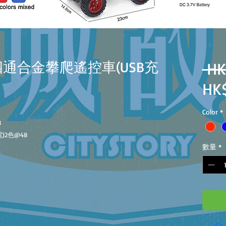
MHZ四通合金攀爬遙控車(USB充
 HK
HK
Color
*
8
電)
2色
@48
數量
*