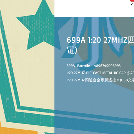
699A 1:20 27
電)
699A
Barcode：4896749006993
1:
20
27MHZ DIE-CAST METAL
RC CAR
@
4
1:
2
0
27MHZ
四通
合金攀爬
遙控車
(USB充