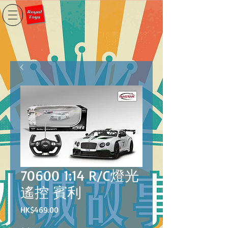
70600 1:14 R/C燈光
遙控 賓利
價
HK$469.00
格