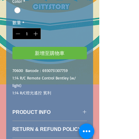
Color
*
數量
*
新增至購物車
70600
Barcode :
6930751307759
1:
14
R/C
Remote Contro
l Bentley
(w/
light)
1:14 R/C
燈
光遙
控
賓利
PRODUCT INFO
（
White
）
RETURN & REFUND POLICY