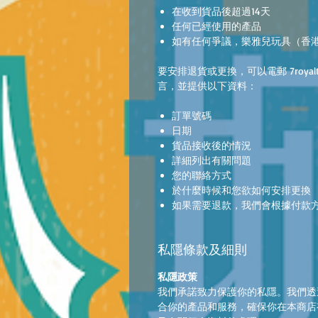
在收到貨品後超過14天
任何已經使用的產品
如有任何爭議，樂雅兒玩具（香
要安排退貨或更換，可以電郵 7royaltoysh
言，並提供以下資料：
訂單號碼
日期
貨品接收後的情況
詳細列出有關問題
您的聯絡方式
於什麼時候和您欲如何安排更換
如果需要退款，我們會根據付款
私隱條款及細則
私隱政策
我們承諾致力保護你的私隱。我們透
合你的產品和服務，確保你在本商店