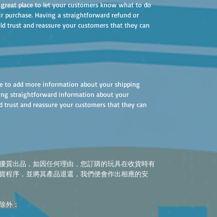
a great place to let your customers know what to do
eir purchase. Having a straightforward refund or
ild trust and reassure your customers that they can
lace to add more information about your shipping
ing straightforward information about your
ld trust and reassure your customers that they can
優質出品，如因任何理由，您訂購的玩具在收貨時有
貨程序，並將其產品退還，我們便會作出相應的安
除外：