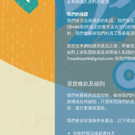
及有關個人資料的處理。
我們的保證
我們致力去保障你的私隱。我們旨在
(第486章)所規定的要求及在可行
的，我們會確保我們的員工達最嚴謹
當您在本網站購買產品之後，即被視
如對上述私隱政策及保障個人私隱的
7royaltoyshk@gmail.com 與我們聯
退貨條款及細則
我們有嚴格的品質控制，確保我們的
損壞或任何缺陷，只需依照我們的退
排，進行更換或退款。
我們會安排退換所有產品，以下情況
在收到貨品後超過14天