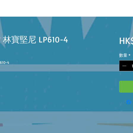
遙控 林寶堅尼 LP610-4
HK
數量
*
P610-4