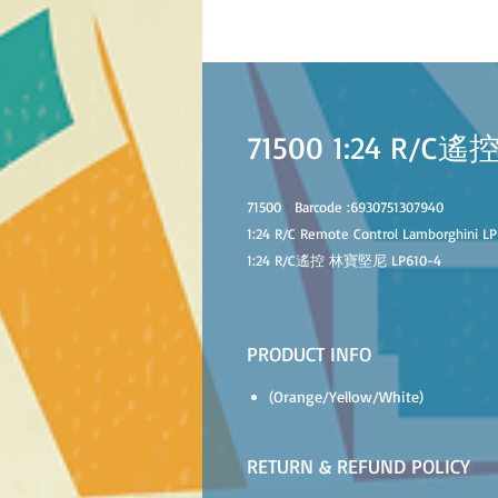
71500 1:24 R/C
71500
Barcode :
6930751307940
1:24 R/C
Remote Control Lamborghini L
1:24 R/C
遙控 林寶堅尼 LP610-4
PRODUCT INFO
(Orange/Yellow/White)
RETURN & REFUND POLICY