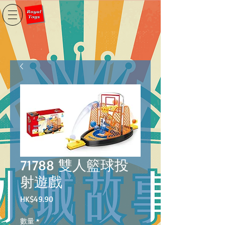
71788 雙人籃球投
射遊戲
價
HK$49.90
格
數量
*