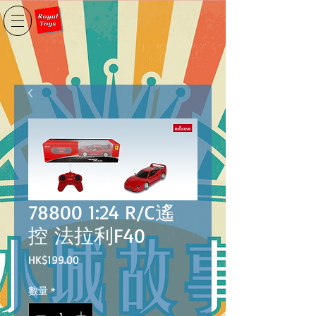
78800 1:24 R/C遙
控 法拉利F40
價
HK$199.00
格
數量
*