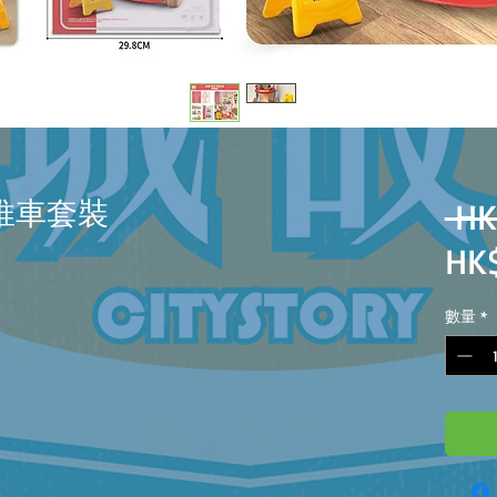
手推車套裝
 HK
HK
數量
*