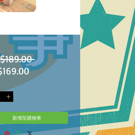
一
$189.00 
促
$169.00
般
銷
價
價
格
格
新增至購物車