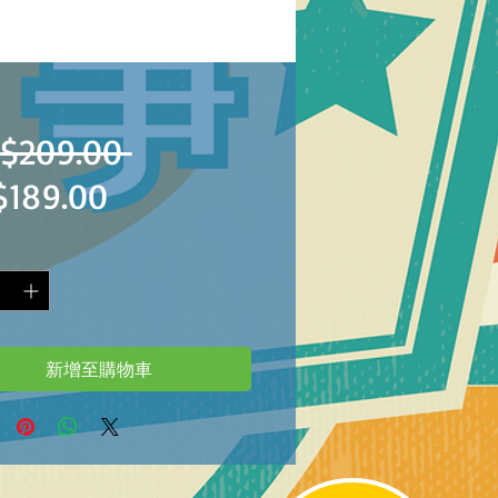
一
$209.00 
促
$189.00
般
銷
價
價
格
格
新增至購物車