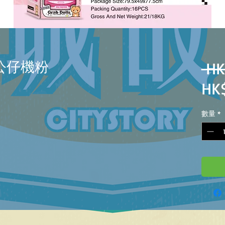
夾公仔機粉
 HK
HK
數量
*